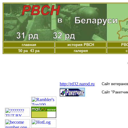
главная
история РВСН
РВС
50 ра 43 ра
галерея
с
http://rd32.narod.ru
Сайт ветерано
Сайт "Ракетчик