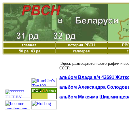
главная
история РВСН
РВС
50 ра 43 ра
галлерея
с
Здесь размещаются фотографии и во
СССР.
альбом Влада в/ч 42691 Житк
альбом Александра Солодова
альбом Максима Шишминцева