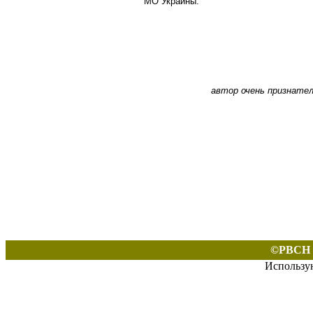
МО Украины.
автор очень признател
©РВСН 
Использу