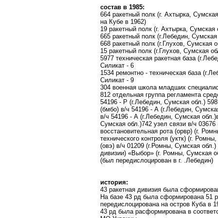
состав в 1985:
664 ракетный полк (г. Ахтырка, Сумская
на Кубе в 1962)
19 ракетный полк (г. Ахтырка, Сумская 
665 ракетный полк (г.Лебедин, Сумская 
668 ракетный полк (г.Глухов, Сумская о
15 ракетный полк (г.Глухов, Сумская об
5977 техническая ракетная база (г.Лебе
Силикат - 6
1534 ремонтно - техническая база (г.Ле
Силикат - 9
304 военная школа младших специалист
812 отдельная группа регламента средс
54196 - Р (г.Лебедин, Сумская обл.) 5
(бмбо) в/ч 54196 - А (г.Лебедин, Сумс
в/ч 54196 - А (г.Лебедин, Сумская обл.
Сумская обл.)742 узел связи в/ч 03676
восстановительная рота (орвр) (г. Ром
технического контроля (уктк) (г. Ромн
(овэ) в/ч 01209 (г.Ромны, Сумская обл
дивизии) «Выбор» (г. Ромны, Сумская 
(был передислоцирован в г. .Лебедин)
история:
43 ракетная дивизия была сформирован
На базе 43 рд была сформирована 51 р
передислоцирована на остров Куба в 1
43 рд была расформирована в соответ