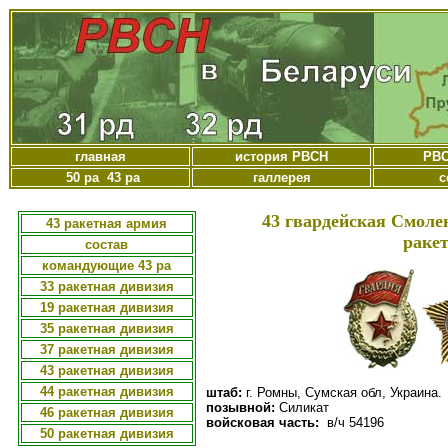
главная
история РВСН
РВС
50 ра 43 ра
галлерея
с
43 гвардейская Смоле
43 ракетная армия
раке
состав
командующие 43 ра
33 ракетная дивизия
19 ракетная дивизия
35 ракетная дивизия
37 ракетная дивизия
43 ракетная дивизия
44 ракетная дивизия
штаб:
г. Ромны, Сумская обл, Украина.
позывной:
Силикат
46 ракетная дивизия
войсковая часть:
в/ч 54196
50 ракетная дивизия