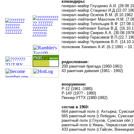
командиры:
генерал–майор Глущенко А.И. (28.08.19
генерал–майор Стаценко И.Д.(22.07.196
генерал–майор Осипов В.М. (8.10.1962 
генерал–лейтенант Махоткин Н.М. (7.08
генерал–майор Топольцев В.Ф. (27.08.1
генерал–лейтенант Билык В.Д. (16.10.1
генерал–майор Свирин А.А. (30.08.1979 
генерал–майор Герасимов В.П.(22.7.198
генерал–майор Чуприянов В.Л. (14.10.1
(
полковник Хиневич А.И.
6.2.1991 – 10.
родословная:
200 ракетная бригада (1960-1961)
43 ракетная дивизия (1961 - 1992)
вооружение:
Р-12 (1961 -1980)
Р-14У (19?? - 1980)
Пионер-УТТХ (1980-1992)
состав в 1960:
664 ракетный полк (г. Ахтырка, Сумская
665 ракетный полк (г.Лебедин, Сумская 
ракетный полк (г.Глухов, Сумская обл.)
ракетный полк (г.Умань, Черкасская обл
433 ракетный полк (г.Гайсин, Винницкая